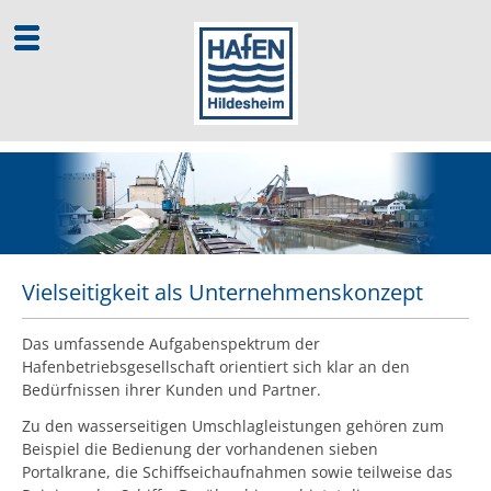
Home
Wir über uns
Historie
Vielseitigkeit als Unternehmenskonzept
Zahlen & Fakten
Kunden & Partner
Das umfassende Aufgabenspektrum der
Hafenbetriebsgesellschaft orientiert sich klar an den
Hafenplan
Bedürfnissen ihrer Kunden und Partner.
Zu den wasserseitigen Umschlagleistungen gehören zum
Infrastruktur
Beispiel die Bedienung der vorhandenen sieben
Logistikleistungen
Portalkrane, die Schiffseichaufnahmen sowie teilweise das